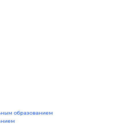
ьным образованием
анием