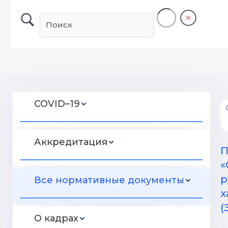
COVID–19
Аккредитация
П
«
р
Все нормативные документы
х
(
О кадрах