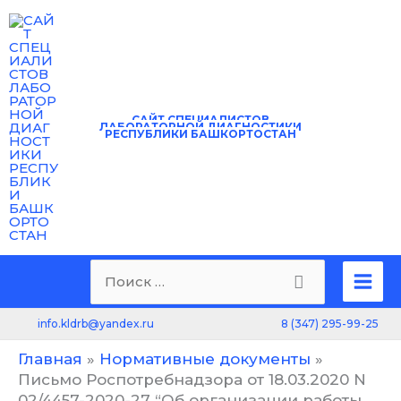
Перейти
к
содержимому
САЙТ
СПЕЦИАЛИСТОВ
ЛАБОРАТОРНОЙ ДИАГНОСТИКИ
РЕСПУБЛИКИ БАШКОРТОСТАН
Mai
Поиск:
Men
8 (347) 295-99-25
info.kldrb@yandex.ru
Главная
Нормативные документы
Письмо Роспотребнадзора от 18.03.2020 N
02/4457-2020-27 “Об организации работы