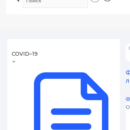
COVID–19
Ф
л
Ф
О