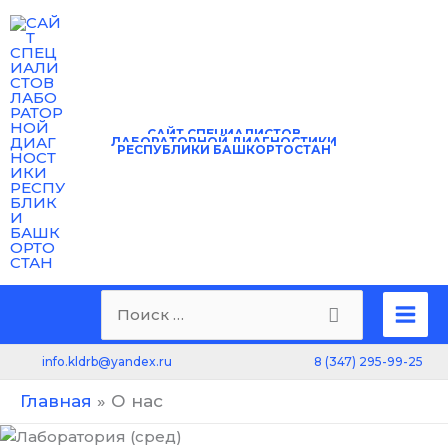
Перейти
к
содержимому
САЙТ
СПЕЦИАЛИСТОВ
ЛАБОРАТОРНОЙ ДИАГНОСТИКИ
РЕСПУБЛИКИ БАШКОРТОСТАН
Mai
Поиск:
Men
8 (347) 295-99-25
info.kldrb@yandex.ru
Главная
О нас