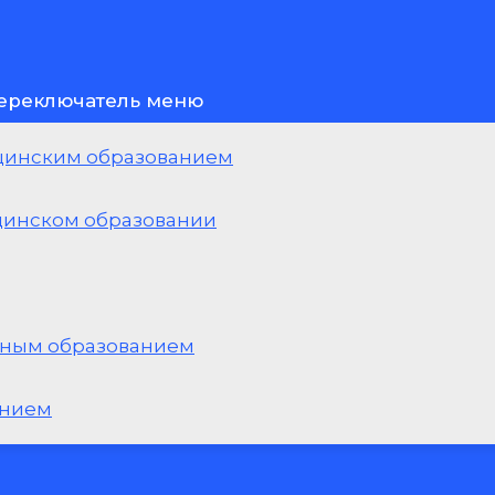
ереключатель меню
ицинским образованием
инском образовании
ьным образованием
анием