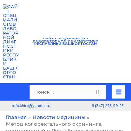
Перейти
к
содержимому
САЙТ
СПЕЦИАЛИСТОВ
ЛАБОРАТОРНОЙ ДИАГНОСТИКИ
РЕСПУБЛИКИ БАШКОРТОСТАН
Mai
Поиск:
Men
8 (347) 295-99-25
info.kldrb@yandex.ru
Главная
Новости медицины
Метод колоректального скрининга,
применяемый в Республике Башкортостан,