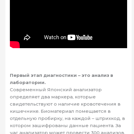
Первый этап диагностики – это анализ в
лаборатории.
Современный Японский анализатор
определяет два маркера, которые
свидетельствуют о наличие кровотечения в
кишечнике. Биоматериал помещается в
отдельную пробирку, на каждой – штрихкод, в
котором зашифрованы данные пациента. За
час анализатор может провести 300 анализов.