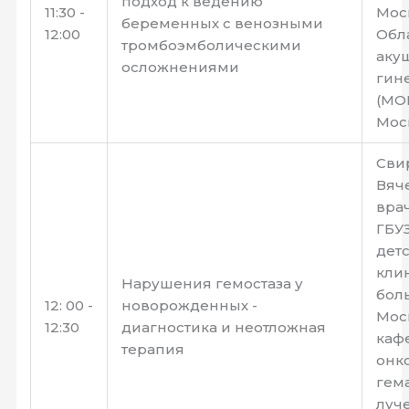
подход к ведению
11:30 -
Мос
беременных с венозными
12:00
Обл
тромбоэмболическими
аку
осложнениями
гин
(МОН
Мос
Сви
Вяч
врач
ГБУ
дет
кли
Нарушения гемостаза у
боль
12: 00 -
новорожденных -
Моск
12:30
диагностика и неотложная
каф
терапия
онк
гем
луч