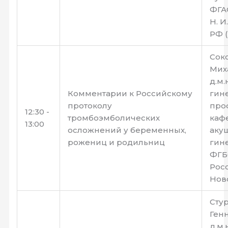
ФГА
Н. И
РФ (
Сок
Мих
д.м.
Комментарии к Российскому
гин
протоколу
про
12:30 -
тромбоэмболических
каф
13:00
осложнений у беременных,
аку
рожениц и родильниц
гин
ФГБ
Росс
Нов
Сту
Ген
д.м.