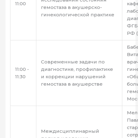
11:00
каф
гемостаза в акушерско-
лаб
гинекологической практике
диа
ФГБ
РФ (
Баб
Вита
Современные задачи по
вра
11:00 -
диагностике, профилактике
гине
11:30
и коррекции нарушений
«Об
гемостаза в акушерстве
бол
гемо
Мос
Мел
Павл
ста
Междисциплинарный
сот