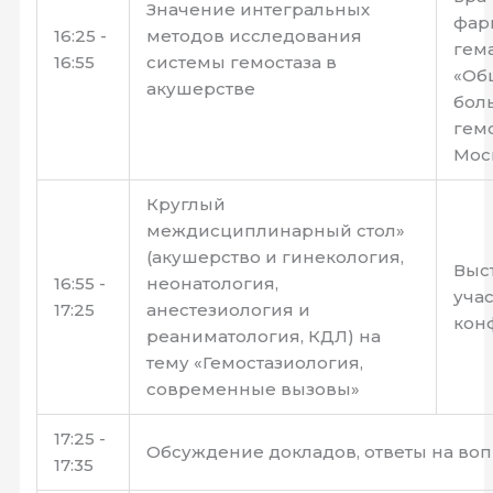
Значение интегральных
фар
16:25 -
методов исследования
гема
16:55
системы гемостаза в
«Об
акушерстве
бол
гем
Мос
Круглый
междисциплинарный стол»
(акушерство и гинекология,
Выс
16:55 -
неонатология,
уча
17:25
анестезиология и
кон
реаниматология, КДЛ) на
тему «Гемостазиология,
современные вызовы»
17:25 -
Обсуждение докладов, ответы на во
17:35