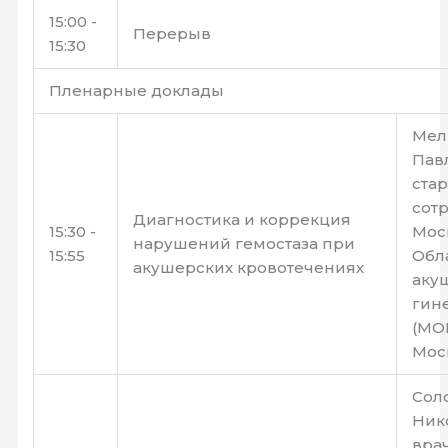
15:00 -
Перерыв
15:30
Пленарные доклады
Мел
Павл
ста
сот
Диагностика и коррекция
15:30 -
Мос
нарушений гемостаза при
15:55
Обл
акушерских кровотечениях
аку
гин
(МОН
Мос
Сол
Нико
вра