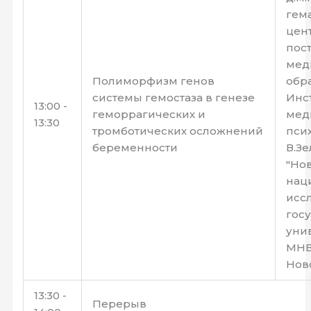
гема
цен
пос
мед
Полиморфизм генов
обр
системы гемостаза в генезе
Инс
13:00 -
геморрагических и
мед
13:30
тромботических осложнений
пси
беременности
В.З
"Но
нац
исс
гос
уни
МНВО
Нов
13:30 -
Перерыв