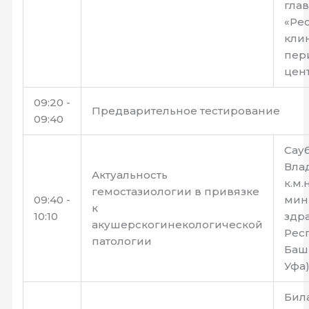
гла
«Ре
кли
пер
цен
09:20 -
Предварительное тестирование
09:40
Сау
Вла
Актуальность
к.м.
гемостазиологии в привязке
09:40 -
мин
к
10:10
здр
акушерскогинекологической
Рес
патологии
Башк
Уфа
Бил