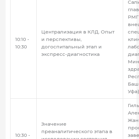
Сали
гла
РМГ
вне
Централизация в КЛД. Опыт
спе
10:10 -
и перспективы,
кли
10:30
догоспитальный этап и
лаб
экспресс-диагностика
диа
Мин
здр
Рес
Башк
Уфа
Гил
Але
Жано
Значение
про
преаналитического этапа в
10:30 -
зав
исследовании состояния