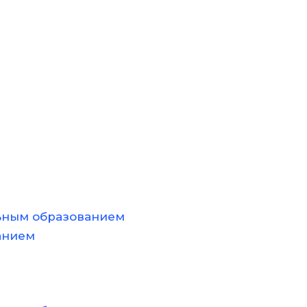
ьным образованием
анием