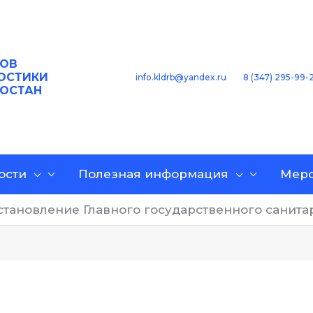
ОВ
ОСТИКИ
8 (347) 295-99-
info.kldrb@yandex.ru
ТОСТАН
ости
Полезная информация
Меро
становление Главного государственного санита