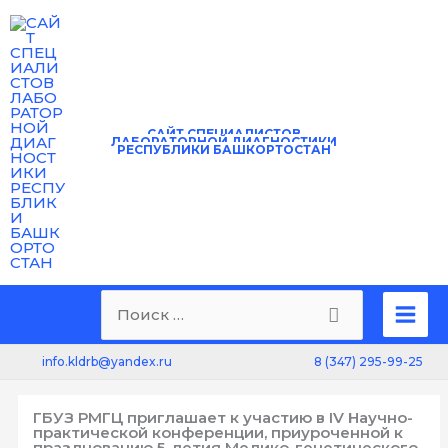
Перейти
к
содержимому
САЙТ
СПЕЦИАЛИСТОВ
ЛАБОРАТОРНОЙ ДИАГНОСТИКИ
РЕСПУБЛИКИ БАШКОРТОСТАН
Mai
Поиск:
Men
8 (347) 295-99-25
info.kldrb@yandex.ru
ГБУЗ РМГЦ приглашает к участию в IV Научно-
практической конференции, приуроченной к
празднованию 5-летия Медико-генетического